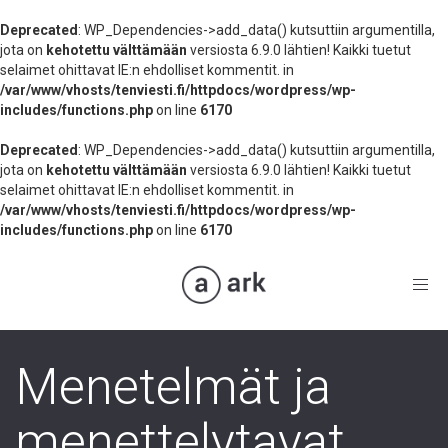
Deprecated
: WP_Dependencies->add_data() kutsuttiin argumentilla,
jota on
kehotettu välttämään
versiosta 6.9.0 lähtien! Kaikki tuetut
selaimet ohittavat IE:n ehdolliset kommentit. in
/var/www/vhosts/tenviesti.fi/httpdocs/wordpress/wp-
includes/functions.php
on line
6170
Deprecated
: WP_Dependencies->add_data() kutsuttiin argumentilla,
jota on
kehotettu välttämään
versiosta 6.9.0 lähtien! Kaikki tuetut
selaimet ohittavat IE:n ehdolliset kommentit. in
/var/www/vhosts/tenviesti.fi/httpdocs/wordpress/wp-
includes/functions.php
on line
6170
Toggl
navig
Menetelmät ja
menettelytavat