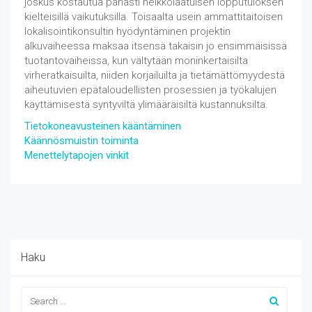
joskus kostautua pahasti heikkolaatuisen lopputuloksen
kielteisillä vaikutuksilla. Toisaalta usein ammattitaitoisen
lokalisointikonsultin hyödyntäminen projektin
alkuvaiheessa maksaa itsensä takaisin jo ensimmäisissä
tuotantovaiheissa, kun vältytään moninkertaisilta
virheratkaisuilta, niiden korjailuilta ja tietämättömyydestä
aiheutuvien epätaloudellisten prosessien ja työkalujen
käyttämisestä syntyviltä ylimääräisiltä kustannuksilta.
Tietokoneavusteinen kääntäminen
Käännösmuistin toiminta
Menettelytapojen vinkit
Haku