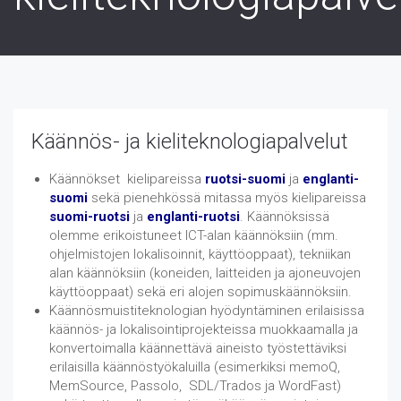
Käännös- ja kieliteknologiapalvelut
Käännökset kielipareissa
ruotsi-suomi
ja
englanti-
suomi
sekä pienehkössä mitassa myös kielipareissa
suomi-ruotsi
ja
englanti-ruotsi
. Käännöksissä
olemme erikoistuneet ICT-alan käännöksiin (mm.
ohjelmistojen lokalisoinnit, käyttöoppaat), tekniikan
alan käännöksiin (koneiden, laitteiden ja ajoneuvojen
käyttöoppaat) sekä eri alojen sopimuskäännöksiin.
Käännösmuistiteknologian hyödyntäminen erilaisissa
käännös- ja lokalisointiprojekteissa muokkaamalla ja
konvertoimalla käännettävä aineisto työstettäviksi
erilaisilla käännöstyökaluilla (esimerkiksi memoQ,
MemSource, Passolo, SDL/Trados ja WordFast)