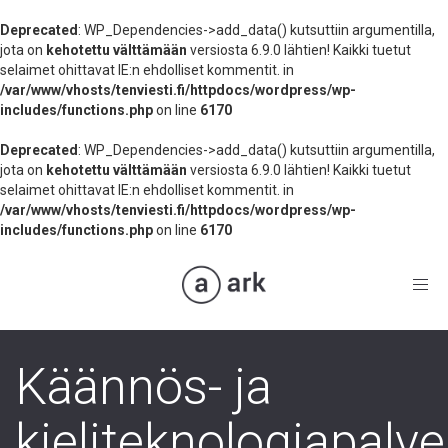
Deprecated
: WP_Dependencies->add_data() kutsuttiin argumentilla,
jota on
kehotettu välttämään
versiosta 6.9.0 lähtien! Kaikki tuetut
selaimet ohittavat IE:n ehdolliset kommentit. in
/var/www/vhosts/tenviesti.fi/httpdocs/wordpress/wp-
includes/functions.php
on line
6170
Deprecated
: WP_Dependencies->add_data() kutsuttiin argumentilla,
jota on
kehotettu välttämään
versiosta 6.9.0 lähtien! Kaikki tuetut
selaimet ohittavat IE:n ehdolliset kommentit. in
/var/www/vhosts/tenviesti.fi/httpdocs/wordpress/wp-
includes/functions.php
on line
6170
Toggl
navig
Käännös- ja
kieliteknologiapalve