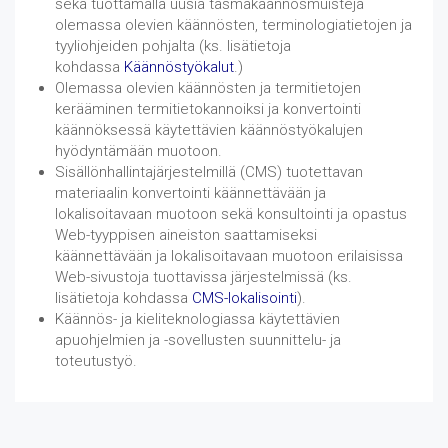
sekä tuottamalla uusia täsmäkäännösmuisteja
olemassa olevien käännösten, terminologiatietojen ja
tyyliohjeiden pohjalta (ks. lisätietoja
kohdassa
Käännöstyökalut
.)
Olemassa olevien käännösten ja termitietojen
kerääminen termitietokannoiksi ja konvertointi
käännöksessä käytettävien käännöstyökalujen
hyödyntämään muotoon.
Sisällönhallintajärjestelmillä (CMS) tuotettavan
materiaalin konvertointi käännettävään ja
lokalisoitavaan muotoon sekä konsultointi ja opastus
Web-tyyppisen aineiston saattamiseksi
käännettävään ja lokalisoitavaan muotoon erilaisissa
Web-sivustoja tuottavissa järjestelmissä (ks.
lisätietoja kohdassa
CMS-lokalisointi
).
Käännös- ja kieliteknologiassa käytettävien
apuohjelmien ja -sovellusten suunnittelu- ja
toteutustyö.