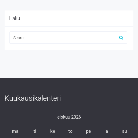
Haku
Kuukausikalenteri
elokuu 2026
ma
ti
ke
to
pe
la
su