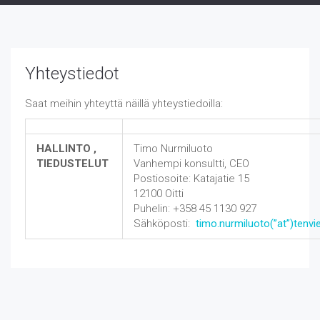
Yhteystiedot
Saat meihin yhteyttä näillä yhteystiedoilla:
HALLINTO ,
Timo Nurmiluoto
TIEDUSTELUT
Vanhempi konsultti, CEO
Postiosoite: Katajatie 15
12100 Oitti
Puhelin: +358 45 1130 927
Sähköposti:
timo.nurmiluoto(”at”)tenvies