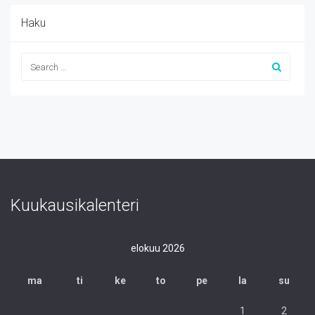
Haku
Kuukausikalenteri
elokuu 2026
ma
ti
ke
to
pe
la
su
1
2